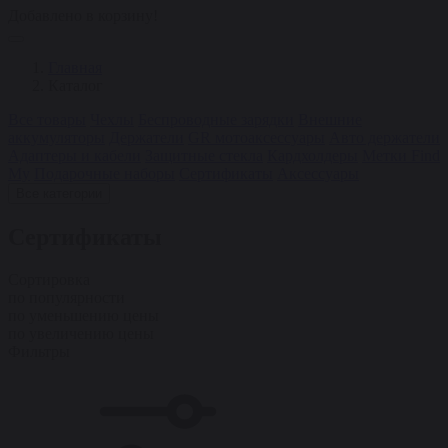
Добавлено в корзину!
Главная
Каталог
Все товары
Чехлы
Беспроводные зарядки
Внешние
аккумуляторы
Держатели
GR мотоаксессуары
Авто держатели
Адаптеры и кабели
Защитные стекла
Кардхолдеры
Метки Find
My
Подарочные наборы
Сертификаты
Аксессуары
Все категории
Сертификаты
Сортировка
по популярности
по уменьшению цены
по увеличению цены
Фильтры