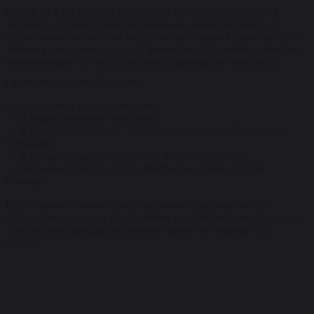
iPhone до 12-й серии и смартфоны без MagSafe (включая
Android): Для магнитного крепления необходим чехол со
встроенным магнитным модулем, как в наших линейках для
Samsung или универсальных решениях. Всё необходимое уже
интегрировано в чехол, докупать адаптеры не требуется.
Где можно купить Magssory?
Официальные товары доступны:
— В нашем интернет-магазине;
— В федеральных сетях: М.Видео, Эльдорадо, Технопарк,
Ситилинк;
— В премиальных ритейлерах: “Золотое Яблоко”;
— На маркетплейсах: Ozon, Wildberries, Yandex Ultima,
Самокат.
Будьте внимательны: неофициальные продавцы могут
предлагать подделки без гарантии и сертификации. Полный
список точек продаж вы можете найти на странице '
где
купить
'