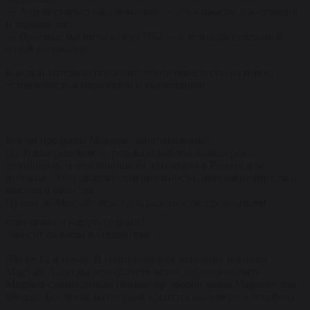
— Аэрокосмический алюминий — для каркасов док-станций
и держателей;
— Прочные магниты класса N52 — с точно рассчитанной
силой удержания.
Каждый материал проходит внутренние тесты на износ,
устойчивость к царапинам и выцветанию.
Все ли продукты Magssory запатентованы?
Да. Наши решения — результат работы инженеров и
дизайнеров, и они защищены патентами в России и за
рубежом. Это гарантия оригинальности, инновационности и
высокого качества.
Нужен ли MagSafe-чехол для работы с беспроводными
станциями и кардхолдерами?
Зависит от вашего устройства:
iPhone 12 и новее: В смартфоне уже встроены магниты
MagSafe. Если вы используете чехол, он должен быть
MagSafe-совместимым (например, любой чехол Magssory для
iPhone). Без чехла аксессуары крепятся напрямую к телефону.