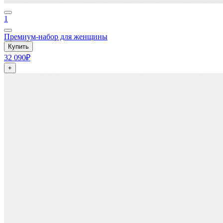
1
Премиум-набор для женщины
Купить
32 090₽
+