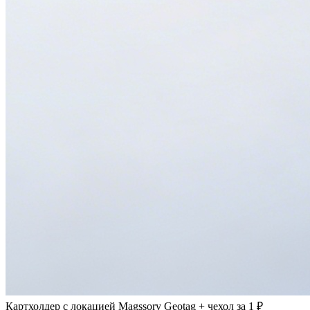
Картхолдер с локацией Magssory Geotag + чехол за 1 ₽