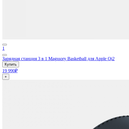
1
Зарядная станция 3 в 1 Magssory Basketball для Apple Qi2
Купить
19 990₽
+