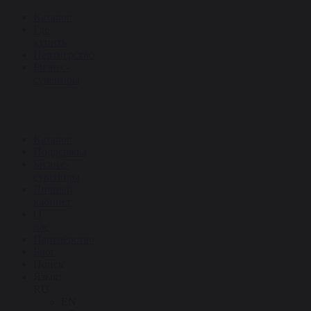
Каталог
Где
купить
Партнерство
Бизнес-
сувениры
Каталог
Поддержка
Бизнес-
сувениры
Личный
кабинет
О
нас
Партнёрство
Блог
Поиск
Язык:
RU
EN