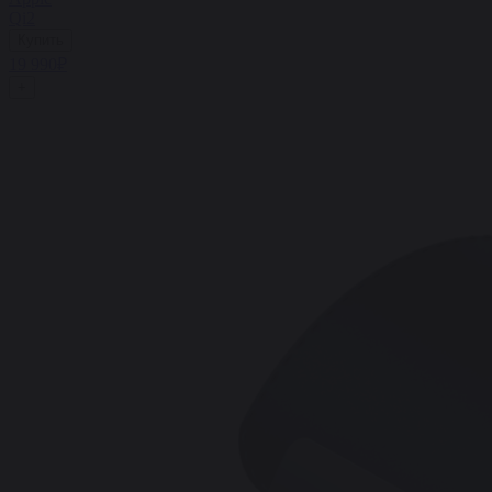
Qi2
Купить
19 990₽
+