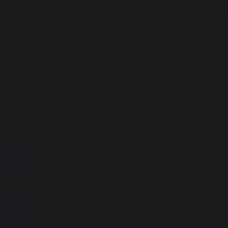
1
Зарядная
станция
3
в
1
Magssory
Basketball
для
Apple