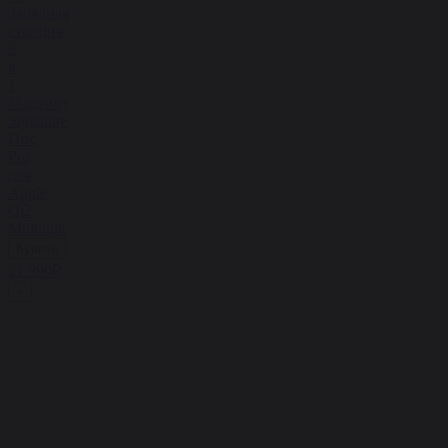
Зарядная
станция
3
в
1
Magssory
Signature
Disc
Pro
для
Apple
Qi2
Midnight
Купить
21 990₽
+