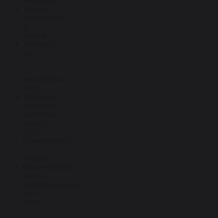
подставки
Тонкий,
компактный
и
легкий
Вмещает
до
3-
х
пластиковых
карт
Надежное
магнитное
крепление
класса
N52
Совместимость
с
MagSafe
Оригинальные
цвета,
подчеркивающие
ваш
стиль