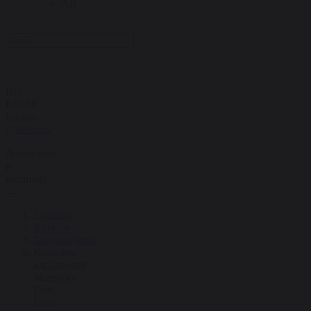
AR
RU
EN
|
AR
Бизнес-
сувениры
Добавлено
в
корзину!
Главная
Каталог
Кардхолдеры
Кошелек-
кардхолдер
Magssory
Duo
Latte