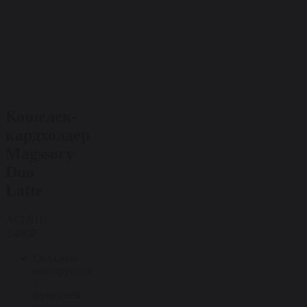
Кошелек-
кардхолдер
Magssory
Duo
Latte
ACL011l
2 490₽
Складная
конструкция
с
функцией