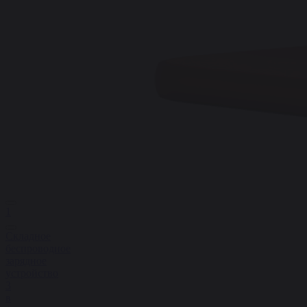
1
Складное
беспроводное
зарядное
устройство
3
в