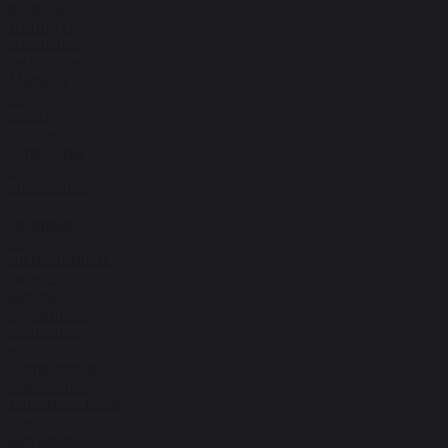
подробно
тестирует
магнитные
аксессуары
Magssory
—
чехлы,
зарядные
устройства
и
повербанки
—
оценивая
их
совместимость,
скорость
зарядки,
надёжность
крепления
и
соответствие
заявленным
характеристикам
для
актуальных