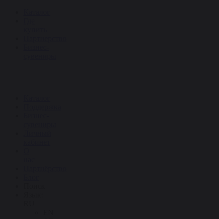
Каталог
Где
купить
Партнерство
Бизнес-
сувениры
Каталог
Поддержка
Бизнес-
сувениры
Личный
кабинет
О
нас
Партнёрство
Блог
Поиск
Язык:
RU
EN