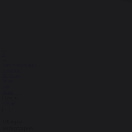
1
Автомобильный
комплект
Magssory
Prime
Geo
Silver
Купить
9 990₽
+
Обзоры
аксессуаров