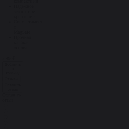
компактный
Надежное
магнитное
крепление
Совместимость
с
MagSafe
Прочная
клейкая
основа
2 990₽
Добавить
в
корзину
Отзывы
Оставить
отзыв
Оставить
отзыв