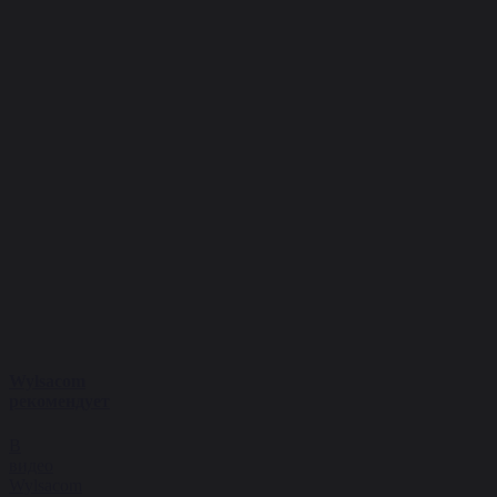
Wylsacom
рекомендует
В
видео
Wylsacom