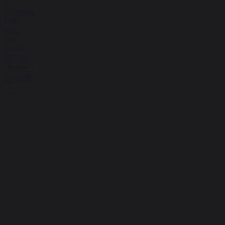
1
Magssory
Fold
Ultra
для
Apple
Orange
Купить
16 990₽
+