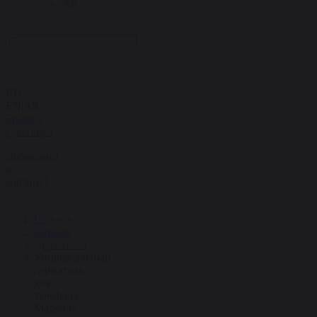
AR
RU
EN
|
AR
Бизнес-
сувениры
Добавлено
в
корзину!
Главная
Каталог
Держатели
Универсальный
держатель
для
телефона
Magssory