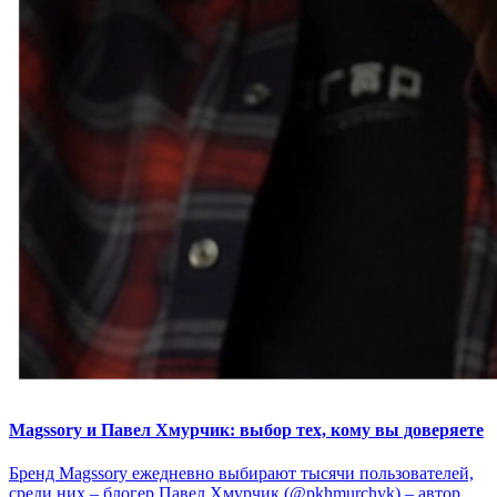
Magssory и Павел Хмурчик: выбор тех, кому вы доверяете
Бренд Magssory ежедневно выбирают тысячи пользователей,
среди них – блогер Павел Хмурчик (@pkhmurchyk) – автор