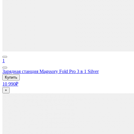
1
Зарядная станция Magssory Fold Pro 3 в 1 Silver
Купить
10 990₽
+