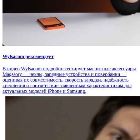
Wylsacom рекомендует
В видео Wylsacom подробно тестирует магнитные аксессуары
Magssory — чехлы, зарядные устройства и повербанки —
оценивая их совместимость, скорость зарядки, надёжность
крепления и соответствие заявленным характеристикам для
актуальных моделей iPhone и Samsung.