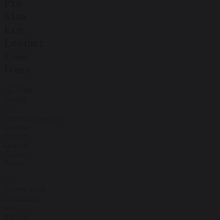
Pro
Max
Eco
Leather
Case
Ivory
CLT016i
2 990₽
—
Интегрированная
кнопка
спуска
камеры
Capture
Button
—
Внутренняя
подкладка
из
мягкой