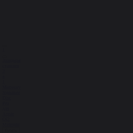
1
Зарядная
станция
3
в
1
Magssory
Signature
Disc
Pro
для
Apple
Qi2
Midnight
Купить