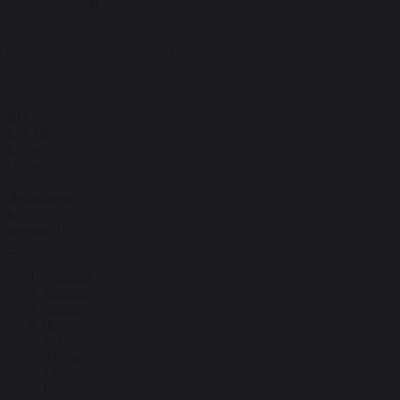
AR
RU
EN
|
AR
Бизнес-
сувениры
Добавлено
в
корзину!
Главная
Каталог
Чехлы
Чехол
для
iPhone
15
Pro