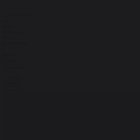
—
Силиконовая
эко-
кожа
премиум-
класса,
устойчивая
к
износу
2 990₽
Добавить
в
корзину
Видео
Отзывы