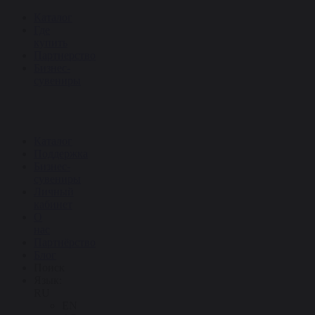
Каталог
Где
купить
Партнерство
Бизнес-
сувениры
Каталог
Поддержка
Бизнес-
сувениры
Личный
кабинет
О
нас
Партнёрство
Блог
Поиск
Язык:
RU
EN