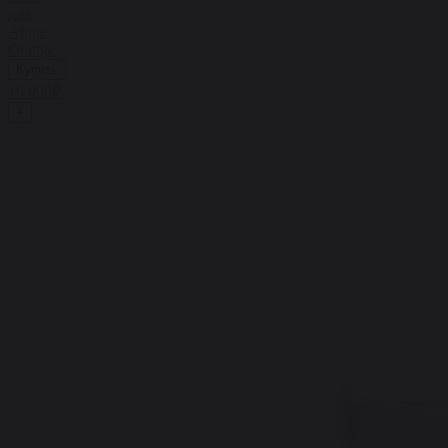
для
Apple
Orange
Купить
16 990₽
+