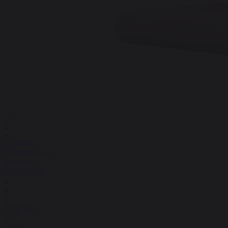
1
Складное
беспроводное
зарядное
устройство
3
в
1
Magssory
Fold
Ultra