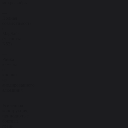
микрофибры
—
Полная
совместимость
с
MagSafe
(магниты
N52)
—
Рамка
камеры
и
кнопки
из
анодированного
алюминия
—
Усиленная
конструкция,
приподнятые
боковые
грани