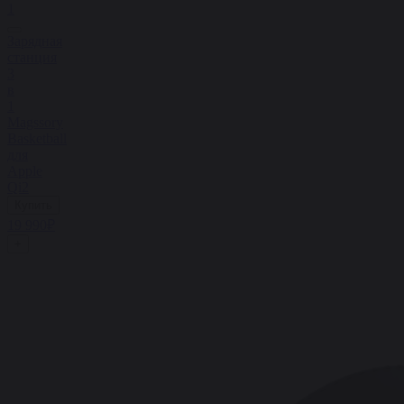
1
Зарядная
станция
3
в
1
Magssory
Basketball
для
Apple
Qi2
Купить
19 990₽
+