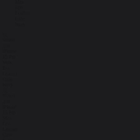
Max
Eco
Leather
Case
Ivory