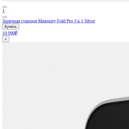
1
Зарядная станция Magssory Fold Pro 3 в 1 Silver
Купить
10 990₽
+