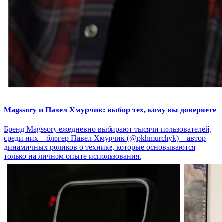
Magssory и Павел Хмурчик: выбор тех, кому вы доверяете
Бренд Magssory ежедневно выбирают тысячи пользователей,
среди них – блогер Павел Хмурчик (@pkhmurchyk) – автор
динамичных роликов о технике, которые основываются
только на личном опыте использования.