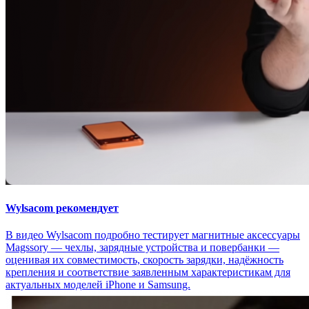
Wylsacom рекомендует
В видео Wylsacom подробно тестирует магнитные аксессуары
Magssory — чехлы, зарядные устройства и повербанки —
оценивая их совместимость, скорость зарядки, надёжность
крепления и соответствие заявленным характеристикам для
актуальных моделей iPhone и Samsung.