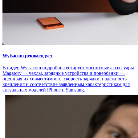
Wylsacom рекомендует
В видео Wylsacom подробно тестирует магнитные аксессуары
Magssory — чехлы, зарядные устройства и повербанки —
оценивая их совместимость, скорость зарядки, надёжность
крепления и соответствие заявленным характеристикам для
актуальных моделей iPhone и Samsung.