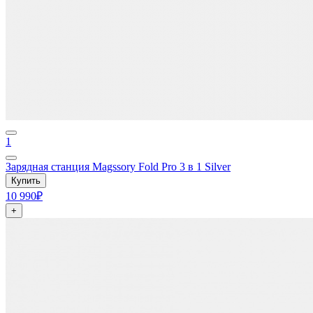
1
Зарядная станция Magssory Fold Pro 3 в 1 Silver
Купить
10 990₽
+