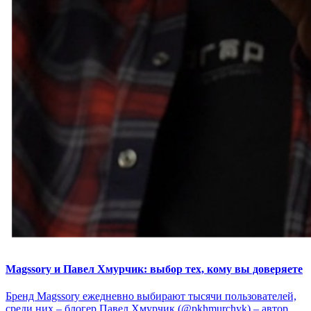
Magssory и Павел Хмурчик: выбор тех, кому вы доверяете
Бренд Magssory ежедневно выбирают тысячи пользователей,
среди них – блогер Павел Хмурчик (@pkhmurchyk) – автор