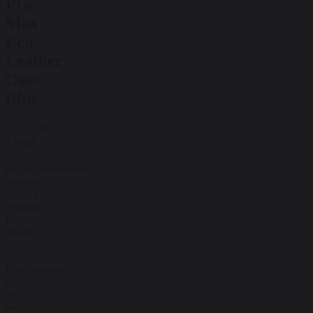
Pro
Max
Eco
Leather
Case
Blue
CLT016b
2 990₽
—
Интегрированная
кнопка
спуска
камеры
Capture
Button
—
Внутренняя
подкладка
из
мягкой