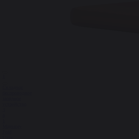
1
Складное
беспроводное
зарядное
устройство
3
в
1
Magssory
Fold
Ultra