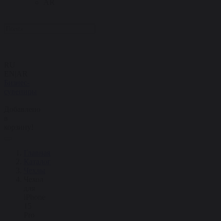
AR
RU
EN
|
AR
Бизнес-
сувениры
Добавлено
в
корзину!
Главная
Каталог
Чехлы
Чехол
для
iPhone
15
Pro