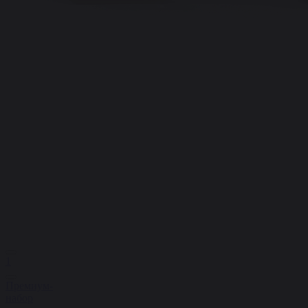
1
Премиум-
набор