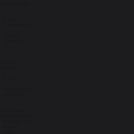
микрофибры
—
Полная
совместимость
с
MagSafe
(магниты
N52)
—
Рамка
камеры
и
кнопки
из
анодированного
алюминия
—
Усиленная
конструкция,
приподнятые
боковые
грани