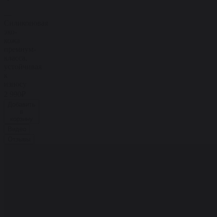
—
Силиконовая
эко-
кожа
премиум-
класса,
устойчивая
к
износу
2 990₽
Добавить
в
корзину
Видео
Отзывы