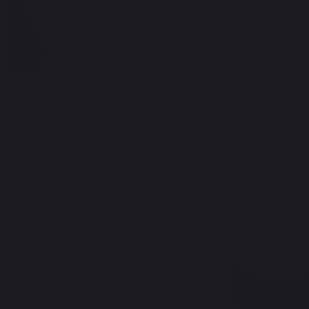
для
Apple
Orange
Купить
16 990₽
+