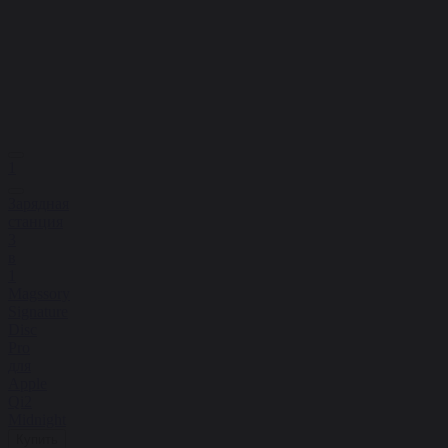
1
Зарядная
станция
3
в
1
Magssory
Signature
Disc
Pro
для
Apple
Qi2
Midnight
Купить