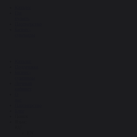
Каталог
Где
купить
Партнерство
Бизнес-
сувениры
Каталог
Поддержка
Бизнес-
сувениры
Личный
кабинет
О
нас
Партнёрство
Блог
Поиск
Язык:
RU
EN