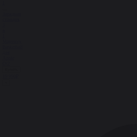
1
Зарядная
станция
3
в
1
Magssory
Basketball
для
Apple
Qi2
Купить
19 990₽
+